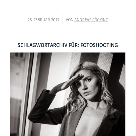
/
25. FEBRUAR 2017
VON
ANDREAS PÖCKING
SCHLAGWORTARCHIV FÜR:
FOTOSHOOTING