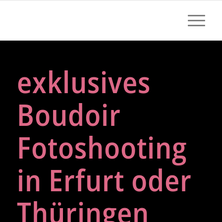
exklusives
Boudoir
Fotoshooting
in Erfurt oder
Thüringen