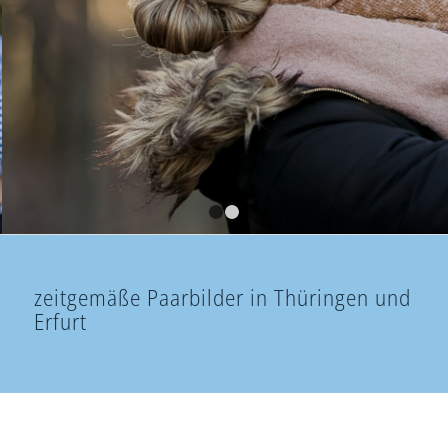
die gemeinsame Zeit in tollen
Bilder verewigen
Zuhause, im Grünen oder an ungewöhnlichen
Locations, ungezwungen und natürlich
1
2
zeitgemäße Paarbilder in Thüringen und
Erfurt