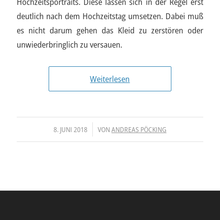
Hochzeitsportraits. Diese lassen sich in der Regel erst
deutlich nach dem Hochzeitstag umsetzen. Dabei muß
es nicht darum gehen das Kleid zu zerstören oder
unwiederbringlich zu versauen.
Weiterlesen
/
8. JUNI 2018
VON
ANDREAS PÖCKING