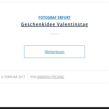
FOTOGRAF ERFURT
Geschenkidee Valentinstag
Weiterlesen
/
6. FEBRUAR 2017
VON
ANDREAS PÖCKING